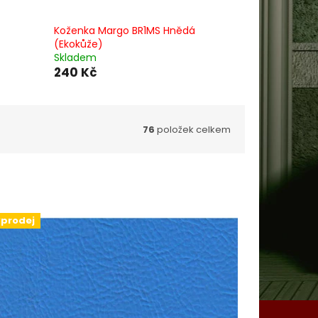
Koženka Margo BR1MS Hnědá
(Ekokůže)
Skladem
240 Kč
76
položek celkem
prodej