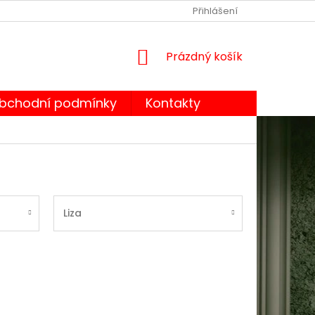
OBCHODNÍ PODMÍNKY
PODMÍNKY OCHRANY OSOBNÍCH ÚDA
Přihlášení
NÁKUPNÍ
Prázdný košík
KOŠÍK
bchodní podmínky
Kontakty
Liza