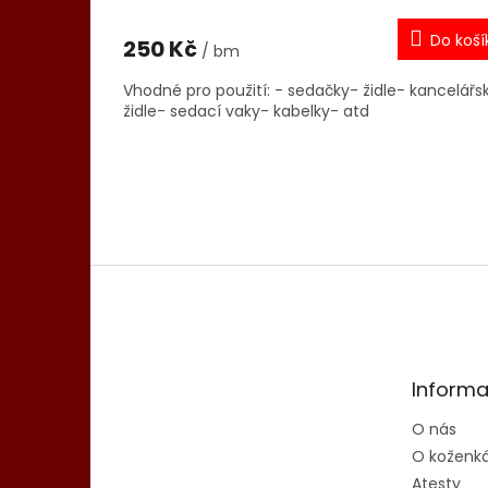
Do koší
250 Kč
/ bm
Vhodné pro použití: - sedačky- židle- kancelářs
židle- sedací vaky- kabelky- atd
Z
á
p
a
t
Informa
í
O nás
O koženk
Atesty