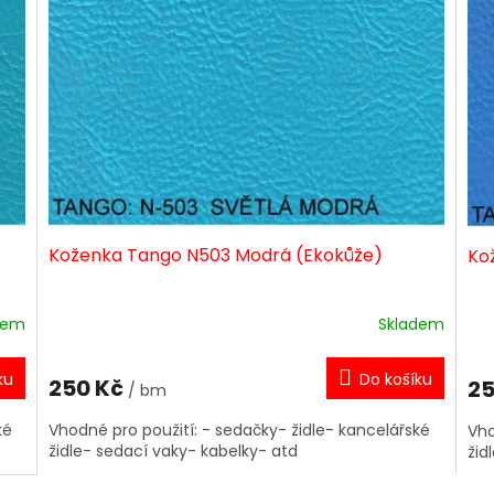
Koženka Tango N503 Modrá (Ekokůže)
Ko
dem
Skladem
ku
Do košíku
250 Kč
25
/ bm
ké
Vhodné pro použití: - sedačky- židle- kancelářské
Vho
židle- sedací vaky- kabelky- atd
žid