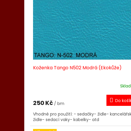
o
d
u
k
t
ů
Koženka Tango N502 Modrá (Ekokůže)
Skla
Do koší
250 Kč
/ bm
Vhodné pro použití: - sedačky- židle- kancelářs
židle- sedací vaky- kabelky- atd