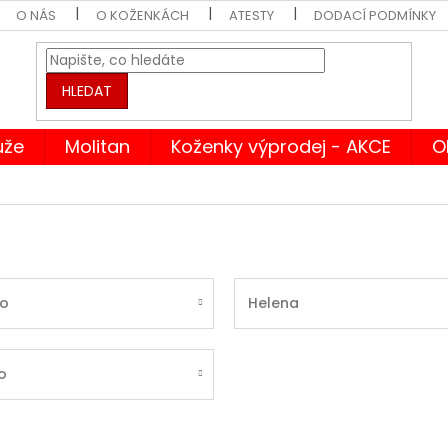
O NÁS
O KOŽENKÁCH
ATESTY
DODACÍ PODMÍNKY
HLEDAT
ůže
Molitan
Koženky výprodej - AKCE
O
ro
Helena
o