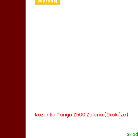
Výprodej
Koženka Tango Z500 Zelená (Ekokůže)
Skla