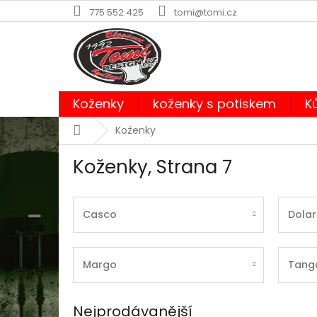
Přejít
775 552 425
tomi@tomi.cz
na
obsah
Koženky
koženky s potiskem
K
Domů
Koženky
Koženky
, Strana 7
Casco
Dola
Margo
Tang
Nejprodávanější