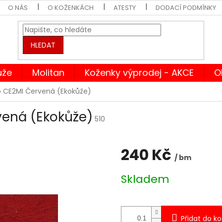
O NÁS
O KOŽENKÁCH
ATESTY
DODACÍ PODMÍNKY
HLEDAT
ůže
Molitan
Koženky výprodej - AKCE
O
 CE2MI Červená (Ekokůže)
vená (Ekokůže)
510
240 Kč
/ bm
Měrná
Skladem
cena:
Přidat do ko