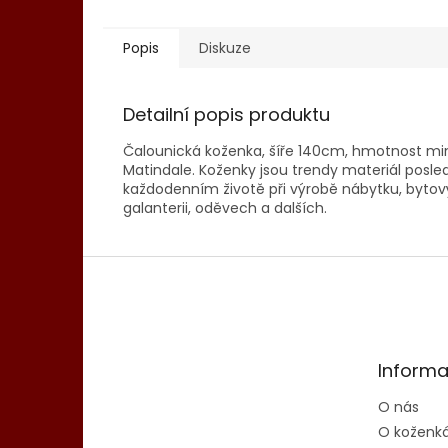
Popis
Diskuze
Detailní popis produktu
Čalounická koženka, šíře 140cm, hmotnost mi
Matindale. Koženky jsou trendy materiál posledn
každodenním životě při výrobě nábytku, bytový
galanterii, oděvech a dalších.
Z
á
p
a
t
Informa
í
O nás
O koženk