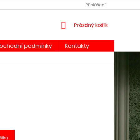
OBCHODNÍ PODMÍNKY
PODMÍNKY OCHRANY OSOBNÍCH ÚDA
Přihlášení
NÁKUPNÍ
Prázdný košík
KOŠÍK
bchodní podmínky
Kontakty
šíku