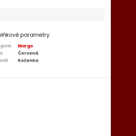
lňkové parametry
gorie
:
Margo
va
:
Červená
riál
:
Koženka