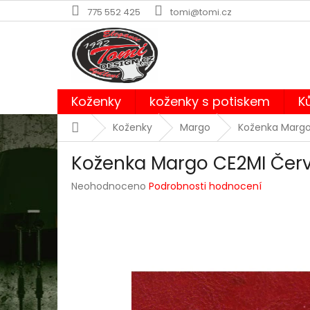
Přejít
775 552 425
tomi@tomi.cz
na
obsah
Koženky
koženky s potiskem
K
Domů
Koženky
Margo
Koženka Margo
Koženka Margo CE2MI Čer
Průměrné
Neohodnoceno
Podrobnosti hodnocení
hodnocení
produktu
je
0,0
z
5
hvězdiček.