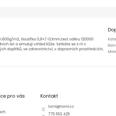
Dop
n.600g/m2, tloušťka 0,9+/-0,1mm,test oděru 120000
Kate
ích let a simulují vzhled kůže. Setkáte se s ní v
Bar
ch doplňků, ve zdravotnictví, v dopravních prostředcích,
Mate
ce pro vás
Kontakt
tomi
@
tomi.cz
ách
775 552 425