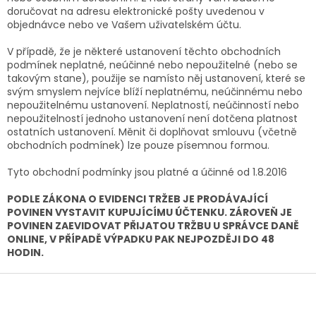
doručovat na adresu elektronické pošty uvedenou v
objednávce nebo ve Vašem uživatelském účtu.
V případě, že je některé ustanovení těchto obchodních
podmínek neplatné, neúčinné nebo nepoužitelné (nebo se
takovým stane), použije se namísto něj ustanovení, které se
svým smyslem nejvíce blíží neplatnému, neúčinnému nebo
nepoužitelnému ustanovení. Neplatností, neúčinností nebo
nepoužitelností jednoho ustanovení není dotčena platnost
ostatních ustanovení. Měnit či doplňovat smlouvu (včetně
obchodních podmínek) lze pouze písemnou formou.
Tyto obchodní podmínky jsou platné a účinné od 1.8.2016
PODLE ZÁKONA O EVIDENCI TRŽEB JE PRODÁVAJÍCÍ
POVINEN VYSTAVIT KUPUJÍCÍMU ÚČTENKU. ZÁROVEŇ JE
POVINEN ZAEVIDOVAT PŘIJATOU TRŽBU U SPRÁVCE DANĚ
ONLINE, V PŘÍPADĚ VÝPADKU PAK NEJPOZDĚJI DO 48
HODIN.
Z
á
p