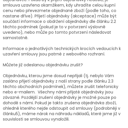
smlouva uzavřena okamžikem, kdy uhradíte celou kupní
cenu nebo převezmete objednané zboží (podle toho, co
nastane dříve). Přijetí objednávky (akceptace) může být
součástí informace o obdržení objednávky dle článku 2.2
těchto podmínek (pokud je to v potvrzení výslovně
uvedeno), nebo může po tomto potvrzení následovat
samostatně.
Informace o jednotlivých technických krocích vedoucích k
uzavření smlouvy jsou patrné z webového rozhraní.
Můžete již odeslanou objednávku zrušit?
Objednávku, kterou jsme dosud nepřijali (tj. nebylo Vám
zasláno přijetí objednávky z naší strany podle článku 2.3
těchto obchodních podmínek), můžete zrušit telefonicky
nebo e-mailem. Všechny námi přijaté objednávky jsou
závazné. Pozdější zrušení objednávky je možné pouze po
dohodě s námi. Pokud je takto zrušena objednávka zboží,
ohledně kterého nejde odstoupit od smlouvy (podrobněji v
článku5), máme nárok na náhradu nákladů, které jsme již v
souvislosti se smlouvou vynaložili.