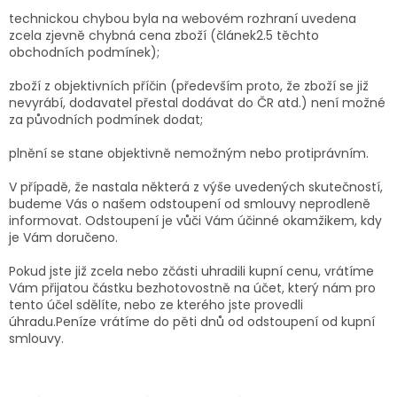
technickou chybou byla na webovém rozhraní uvedena
zcela zjevně chybná cena zboží (článek2.5 těchto
obchodních podmínek);
zboží z objektivních příčin (především proto, že zboží se již
nevyrábí, dodavatel přestal dodávat do ČR atd.) není možné
za původních podmínek dodat;
plnění se stane objektivně nemožným nebo protiprávním.
V případě, že nastala některá z výše uvedených skutečností,
budeme Vás o našem odstoupení od smlouvy neprodleně
informovat. Odstoupení je vůči Vám účinné okamžikem, kdy
je Vám doručeno.
Pokud jste již zcela nebo zčásti uhradili kupní cenu, vrátíme
Vám přijatou částku bezhotovostně na účet, který nám pro
tento účel sdělíte, nebo ze kterého jste provedli
úhradu.Peníze vrátíme do pěti dnů od odstoupení od kupní
smlouvy.