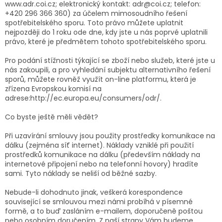
www.adr.coi.cz; elektronický kontakt: adr@coi.cz; telefon:
+420 296 366 360) za účelem mimosoudního řešení
spotřebitelského sporu. Toto právo můžete uplatnit
nejpozději do 1 roku ode dne, kdy jste u nás poprvé uplatnili
právo, které je předmětem tohoto spotřebitelského sporu.
Pro podání stížnosti týkající se zboží nebo služeb, které jste u
nás zakoupili, a pro vyhledání subjektu alternativního řešení
sporů, můžete rovněž využít on-line platformu, která je
zřízena Evropskou komisí na
adrese:http://ec.europa.eu/consumers/odr/.
Co byste ještě měli vědět?
Při uzavírání smlouvy jsou použity prostředky komunikace na
dálku (zejména síť internet). Náklady vzniklé při použití
prostředků komunikace na dálku (především náklady na
internetové připojení nebo na telefonní hovory) hradíte
sami. Tyto náklady se neliší od běžné sazby.
Nebude-li dohodnuto jinak, veškerá korespondence
související se smlouvou mezi námi probíhá v písemné
formě, a to buď zasláním e-mailem, doporučeně poštou
nebo osobním doručením. Z naší strany Vám budeme