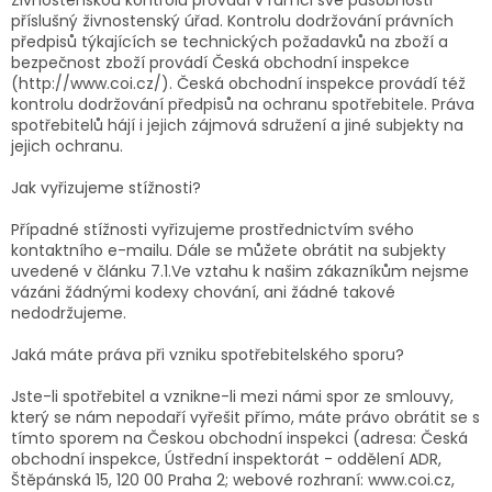
příslušný živnostenský úřad. Kontrolu dodržování právních
předpisů týkajících se technických požadavků na zboží a
bezpečnost zboží provádí Česká obchodní inspekce
(http://www.coi.cz/). Česká obchodní inspekce provádí též
kontrolu dodržování předpisů na ochranu spotřebitele. Práva
spotřebitelů hájí i jejich zájmová sdružení a jiné subjekty na
jejich ochranu.
Jak vyřizujeme stížnosti?
Případné stížnosti vyřizujeme prostřednictvím svého
kontaktního e-mailu. Dále se můžete obrátit na subjekty
uvedené v článku 7.1.Ve vztahu k našim zákazníkům nejsme
vázáni žádnými kodexy chování, ani žádné takové
nedodržujeme.
Jaká máte práva při vzniku spotřebitelského sporu?
Jste-li spotřebitel a vznikne-li mezi námi spor ze smlouvy,
který se nám nepodaří vyřešit přímo, máte právo obrátit se s
tímto sporem na Českou obchodní inspekci (adresa: Česká
obchodní inspekce, Ústřední inspektorát - oddělení ADR,
Štěpánská 15, 120 00 Praha 2; webové rozhraní: www.coi.cz,