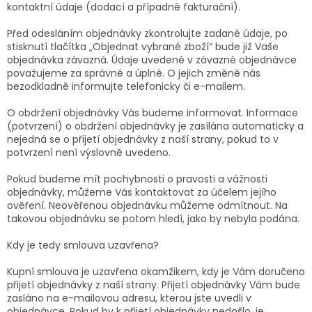
kontaktní údaje (dodací a případně fakturační).
Před odesláním objednávky zkontrolujte zadané údaje, po
stisknutí tlačítka „Objednat vybrané zboží“ bude již Vaše
objednávka závazná. Údaje uvedené v závazné objednávce
považujeme za správné a úplné. O jejich změně nás
bezodkladně informujte telefonicky či e-mailem.
O obdržení objednávky Vás budeme informovat. Informace
(potvrzení) o obdržení objednávky je zasílána automaticky a
nejedná se o přijetí objednávky z naší strany, pokud to v
potvrzení není výslovně uvedeno.
Pokud budeme mít pochybnosti o pravosti a vážnosti
objednávky, můžeme Vás kontaktovat za účelem jejího
ověření. Neověřenou objednávku můžeme odmítnout. Na
takovou objednávku se potom hledí, jako by nebyla podána.
Kdy je tedy smlouva uzavřena?
Kupní smlouva je uzavřena okamžikem, kdy je Vám doručeno
přijetí objednávky z naší strany. Přijetí objednávky Vám bude
zasláno na e-mailovou adresu, kterou jste uvedli v
objednávce. Pokud by k přijetí objednávky nedošlo, je