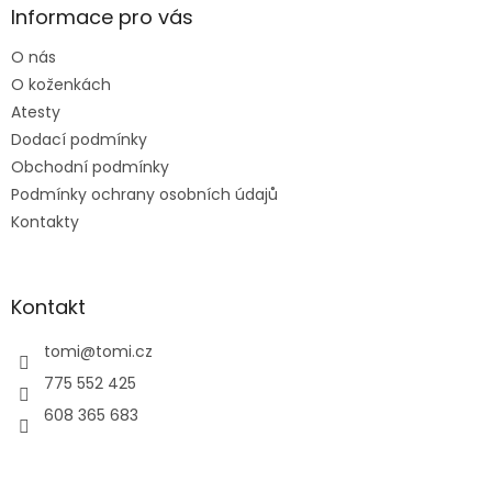
a
Informace pro vás
t
O nás
í
O koženkách
Atesty
Dodací podmínky
Obchodní podmínky
Podmínky ochrany osobních údajů
Kontakty
Kontakt
tomi
@
tomi.cz
775 552 425
608 365 683