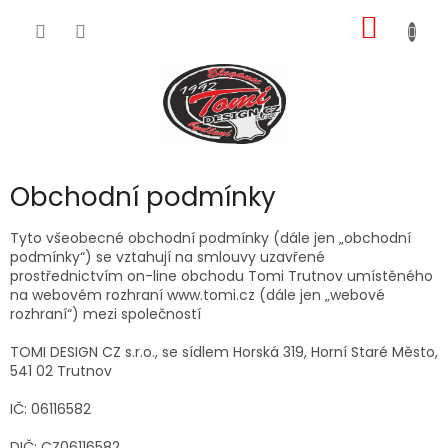
Přejít
NÁKUP
na
obsah
KOŠÍK
Obchodní podmínky
Tyto všeobecné obchodní podmínky (dále jen „obchodní
podmínky“) se vztahují na smlouvy uzavřené
prostřednictvím on-line obchodu Tomi Trutnov umístěného
na webovém rozhraní www.tomi.cz (dále jen „webové
rozhraní“) mezi společností
TOMI DESIGN CZ s.r.o., se sídlem Horská 319, Horní Staré Město,
541 02 Trutnov
IČ: 06116582
DIČ: CZ06116582