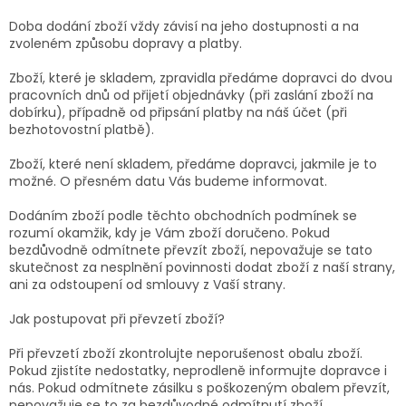
Doba dodání zboží vždy závisí na jeho dostupnosti a na
zvoleném způsobu dopravy a platby.
Zboží, které je skladem, zpravidla předáme dopravci do dvou
pracovních dnů od přijetí objednávky (při zaslání zboží na
dobírku), případně od připsání platby na náš účet (při
bezhotovostní platbě).
Zboží, které není skladem, předáme dopravci, jakmile je to
možné. O přesném datu Vás budeme informovat.
Dodáním zboží podle těchto obchodních podmínek se
rozumí okamžik, kdy je Vám zboží doručeno. Pokud
bezdůvodně odmítnete převzít zboží, nepovažuje se tato
skutečnost za nesplnění povinnosti dodat zboží z naší strany,
ani za odstoupení od smlouvy z Vaší strany.
Jak postupovat při převzetí zboží?
Při převzetí zboží zkontrolujte neporušenost obalu zboží.
Pokud zjistíte nedostatky, neprodleně informujte dopravce i
nás. Pokud odmítnete zásilku s poškozeným obalem převzít,
nepovažuje se to za bezdůvodné odmítnutí zboží.