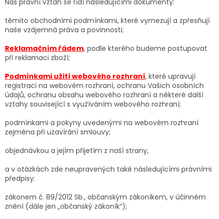
Náš právní vztah se řídí následujícími dokumenty:
těmito obchodními podmínkami, které vymezují a zpřesňují
naše vzájemná práva a povinnosti;
Reklamačním řádem
, podle kterého budeme postupovat
při reklamaci zboží;
Podmínkami užití webového rozhraní
, které upravují
registraci na webovém rozhraní, ochranu Vašich osobních
údajů, ochranu obsahu webového rozhraní a některé další
vztahy související s využíváním webového rozhraní;
podmínkami a pokyny uvedenými na webovém rozhraní
zejména při uzavírání smlouvy;
objednávkou a jejím přijetím z naší strany,
a v otázkách zde neupravených také následujícími právními
předpisy:
zákonem č. 89/2012 Sb., občanským zákoníkem, v účinném
znění (dále jen „občanský zákoník“);