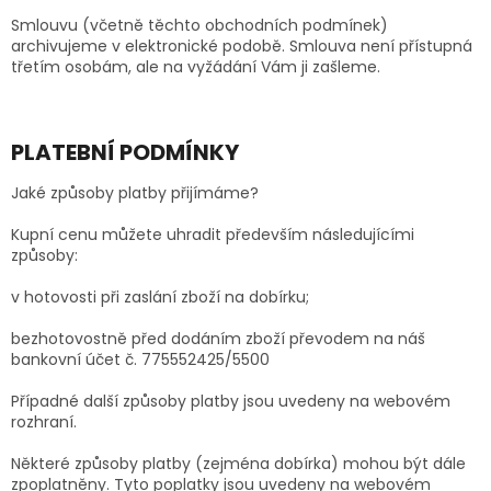
Smlouvu (včetně těchto obchodních podmínek)
archivujeme v elektronické podobě. Smlouva není přístupná
třetím osobám, ale na vyžádání Vám ji zašleme.
PLATEBNÍ PODMÍNKY
Jaké způsoby platby přijímáme?
Kupní cenu můžete uhradit především následujícími
způsoby:
v hotovosti při zaslání zboží na dobírku;
bezhotovostně před dodáním zboží převodem na náš
bankovní účet č. 775552425/5500
Případné další způsoby platby jsou uvedeny na webovém
rozhraní.
Některé způsoby platby (zejména dobírka) mohou být dále
zpoplatněny. Tyto poplatky jsou uvedeny na webovém