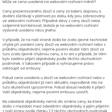
Může se cena uvedená na webovém rozhraní měnit?
Ceny prezentovaného zboží a ceny za balení, dopravu a
dodání zůstávají v platnosti po dobu, kdy jsou zobrazovány
ve webovém rozhraní. Případné slevy z ceny zboží nelze
vzájemně kombinovat, ledaže je na webovém rozhraní
výslovně uvedeno něco jiného.
V případě, že na naší straně došlo ke zcela zjevné technické
chybě při uvedení ceny zboží ve webovém rozhraní nebo v
průběhu objednávání, nejsme povinni dodat Vám zboží za
tuto zcela zjevně chybnou cenu, a to ani v případě, že Vám
bylo zasláno přijetí objednávky podle těchto obchodních
podmínek. V takovém případě si vyhrazujeme právo
odstoupit od smlouvy.
Pokud cena uvedená u zboží ve webovém rozhraní nebo v
průběhu objednávání již není aktuální, neprodleně Vás na
tuto skutečnost upozorníme. Pokud dosud nedošlo k přijetí
Vaší objednávky, nejsme povinni smlouvu uzavřít.
Na odeslané objednávky nemá vliv změna ceny, ke které
došlo v mezidobí mezi odesláním objednávky a jejím přijetím
z naší strany podle článku 2.3 těchto obchodních podmínek.