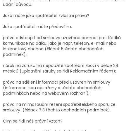
udání důvodu.
Jaká máte jako spotřebitel zvláštní práva?
Jako spotřebitel máte především:
právo odstoupit od smlouvy uzavřené pomocí prostředků
komunikace na dálku, jako je např. telefon, e-mail nebo
internetový obchod (článek 5těchto obchodních
podmínek);
nárok na záruku na nepoužité spotřební zboží v délce 24
měsíců (uplatnění záruky se řídí Reklamačním řádem);
právo na sdělení informací před uzavřením smlouvy
(informace jsou obsaženy v těchto obchodních
podmínkách nebo na webovém rozhraní);
právo na mimosoudní řešení spotřebitelského sporu ze
smlouvy (článek 7.3 těchto obchodních podmínek).
Čím se řídí náš právní vztah?