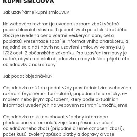
KUPNÍ SMLOUVA
Jak uzavíráme kupní smlouvu?
Na webovém rozhraní je uveden seznam zboží včetně
popisu hlavních vlastností jednotlivých položek. U každého
zboží je uvedena cena včetně veškerých daní, cel a
poplatků. Prezentace zboží je informativního charakteru, a
nejedná se o náš návrh na uzavření smlouvy ve smyslu §
1732 odst. 2 občanského zákoníku. Pro uzavření smlouvy je
nutné, abyste odeslali objednávku, a aby došlo k přijetí této
objednávky z naší strany.
Jak podat objednávku?
Objednávku můžete podat vždy prostřednictvím webového
rozhraní (vyplněním formuláře), případně i telefonicky, e-
mailem nebo jiným způsobem, který podle aktuálních
informací uvedených na webovém rozhraní umožňujeme.
Objednávka musí obsahovat všechny informace
předepsané ve formuláři, zejména přesné označení
objednávaného zboží (případně číselné označení zboží),
počet kusů, zvolený způsob platby a dopravy a Vaše