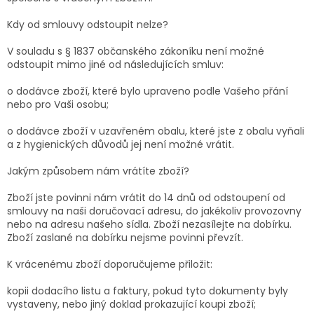
Kdy od smlouvy odstoupit nelze?
V souladu s § 1837 občanského zákoníku není možné
odstoupit mimo jiné od následujících smluv:
o dodávce zboží, které bylo upraveno podle Vašeho přání
nebo pro Vaši osobu;
o dodávce zboží v uzavřeném obalu, které jste z obalu vyňali
a z hygienických důvodů jej není možné vrátit.
Jakým způsobem nám vrátíte zboží?
Zboží jste povinni nám vrátit do 14 dnů od odstoupení od
smlouvy na naši doručovací adresu, do jakékoliv provozovny
nebo na adresu našeho sídla. Zboží nezasílejte na dobírku.
Zboží zaslané na dobírku nejsme povinni převzít.
K vrácenému zboží doporučujeme přiložit:
kopii dodacího listu a faktury, pokud tyto dokumenty byly
vystaveny, nebo jiný doklad prokazující koupi zboží;