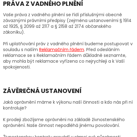
PRÁVA Z VADNÉHO PLNĚNÍ
Vaše práva z vadného plnění se řídí příslušnými obecně
závaznými právními předpisy (zejména ustanoveními § 1914
až 1925, § 2099 až 2117 a § 2158 až 2174 občanského
zákoníku).
Při uplatňování práv z vadného plnění budeme postupovat v
souladu s naším
Reklamačním řádem
. Před odesláním
reklamace se s Reklamačním řádem důkladně seznamte,
aby mohla být reklamace vyřízena co nejrychleji a k Vaší
spokojenosti.
ZÁVĚREČNÁ USTANOVENÍ
Jaká oprávnění máme k výkonu naší činnosti a kdo nás při ní
kontroluje?
K prodeji zbožíjsme oprávněni na základě živnostenského
oprávnění. Naše činnost nepodléhá jinému povolování.
Živnostenskou kontrolu provádí v rámci své působnosti