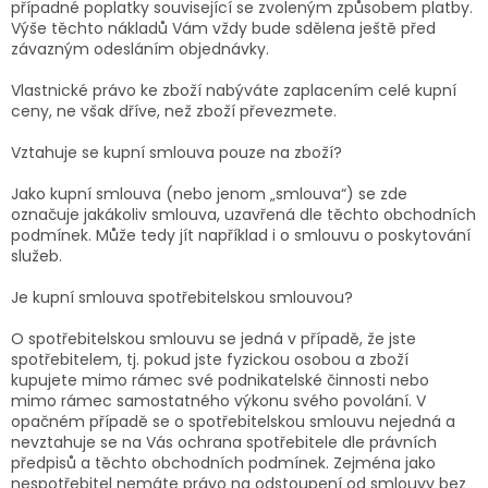
případné poplatky související se zvoleným způsobem platby.
Výše těchto nákladů Vám vždy bude sdělena ještě před
závazným odesláním objednávky.
Vlastnické právo ke zboží nabýváte zaplacením celé kupní
ceny, ne však dříve, než zboží převezmete.
Vztahuje se kupní smlouva pouze na zboží?
Jako kupní smlouva (nebo jenom „smlouva“) se zde
označuje jakákoliv smlouva, uzavřená dle těchto obchodních
podmínek. Může tedy jít například i o smlouvu o poskytování
služeb.
Je kupní smlouva spotřebitelskou smlouvou?
O spotřebitelskou smlouvu se jedná v případě, že jste
spotřebitelem, tj. pokud jste fyzickou osobou a zboží
kupujete mimo rámec své podnikatelské činnosti nebo
mimo rámec samostatného výkonu svého povolání. V
opačném případě se o spotřebitelskou smlouvu nejedná a
nevztahuje se na Vás ochrana spotřebitele dle právních
předpisů a těchto obchodních podmínek. Zejména jako
nespotřebitel nemáte právo na odstoupení od smlouvy bez