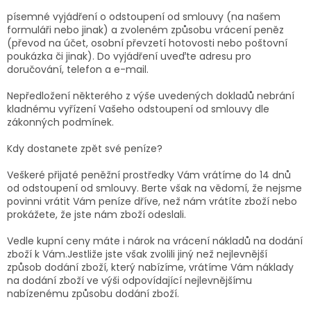
písemné vyjádření o odstoupení od smlouvy (na našem
formuláři nebo jinak) a zvoleném způsobu vrácení peněz
(převod na účet, osobní převzetí hotovosti nebo poštovní
poukázka či jinak). Do vyjádření uveďte adresu pro
doručování, telefon a e-mail.
Nepředložení některého z výše uvedených dokladů nebrání
kladnému vyřízení Vašeho odstoupení od smlouvy dle
zákonných podmínek.
Kdy dostanete zpět své peníze?
Veškeré přijaté peněžní prostředky Vám vrátíme do 14 dnů
od odstoupení od smlouvy. Berte však na vědomí, že nejsme
povinni vrátit Vám peníze dříve, než nám vrátíte zboží nebo
prokážete, že jste nám zboží odeslali.
Vedle kupní ceny máte i nárok na vrácení nákladů na dodání
zboží k Vám.Jestliže jste však zvolili jiný než nejlevnější
způsob dodání zboží, který nabízíme, vrátíme Vám náklady
na dodání zboží ve výši odpovídající nejlevnějšímu
nabízenému způsobu dodání zboží.