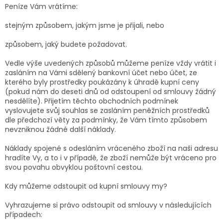
Peníze Vám vrátíme:
stejným způsobem, jakým jsme je přijali, nebo
způsobem, jaký budete požadovat.
Vedle výše uvedených způsobů můžeme peníze vždy vrátit i
zasláním na Vámi sdělený bankovní účet nebo účet, ze
kterého byly prostředky poukázány k úhradě kupní ceny
(pokud nám do deseti dnů od odstoupení od smlouvy žádný
nesdělíte). Přijetím těchto obchodních podmínek
vyslovujete svůj souhlas se zasláním peněžních prostředků
dle předchozí věty za podmínky, že Vám tímto způsobem
nevzniknou žádné další náklady.
Náklady spojené s odesláním vráceného zboží na naši adresu
hradíte Vy, a to i v případě, že zboží nemůže být vráceno pro
svou povahu obvyklou poštovní cestou.
Kdy můžeme odstoupit od kupní smlouvy my?
Vyhrazujeme si právo odstoupit od smlouvy v následujících
případech: