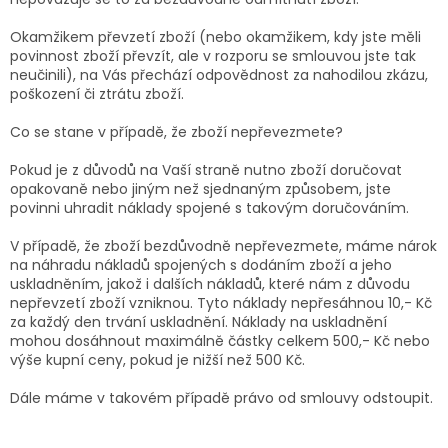
Okamžikem převzetí zboží (nebo okamžikem, kdy jste měli
povinnost zboží převzít, ale v rozporu se smlouvou jste tak
neučinili), na Vás přechází odpovědnost za nahodilou zkázu,
poškození či ztrátu zboží.
Co se stane v případě, že zboží nepřevezmete?
Pokud je z důvodů na Vaší straně nutno zboží doručovat
opakovaně nebo jiným než sjednaným způsobem, jste
povinni uhradit náklady spojené s takovým doručováním.
V případě, že zboží bezdůvodně nepřevezmete, máme nárok
na náhradu nákladů spojených s dodáním zboží a jeho
uskladněním, jakož i dalších nákladů, které nám z důvodu
nepřevzetí zboží vzniknou. Tyto náklady nepřesáhnou 10,- Kč
za každý den trvání uskladnění. Náklady na uskladnění
mohou dosáhnout maximálně částky celkem 500,- Kč nebo
výše kupní ceny, pokud je nižší než 500 Kč.
Dále máme v takovém případě právo od smlouvy odstoupit.