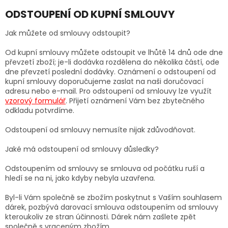
ODSTOUPENÍ OD KUPNÍ SMLOUVY
Jak můžete od smlouvy odstoupit?
Od kupní smlouvy můžete odstoupit ve lhůtě 14 dnů ode dne
převzetí zboží; je-li dodávka rozdělena do několika částí, ode
dne převzetí poslední dodávky. Oznámení o odstoupení od
kupní smlouvy doporučujeme zaslat na naši doručovací
adresu nebo e-mail. Pro odstoupení od smlouvy lze využít
vzorový formulář
. Přijetí oznámení Vám bez zbytečného
odkladu potvrdíme.
Odstoupení od smlouvy nemusíte nijak zdůvodňovat.
Jaké má odstoupení od smlouvy důsledky?
Odstoupením od smlouvy se smlouva od počátku ruší a
hledí se na ni, jako kdyby nebyla uzavřena.
Byl-li Vám společně se zbožím poskytnut s Vaším souhlasem
dárek, pozbývá darovací smlouva odstoupením od smlouvy
kteroukoliv ze stran účinnosti. Dárek nám zašlete zpět
společně s vraceným zbožím.