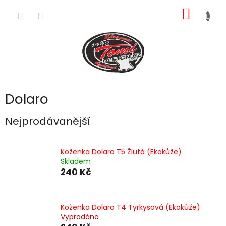
Přejít
NÁKUP
na
obsah
KOŠÍK
Dolaro
Nejprodávanější
Koženka Dolaro T5 Žlutá (Ekokůže)
Skladem
240 Kč
Koženka Dolaro T4 Tyrkysová (Ekokůže)
Vyprodáno