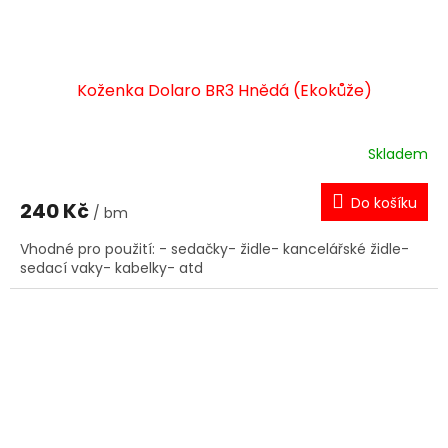
Koženka Dolaro BR3 Hnědá (Ekokůže)
Skladem
Do košíku
240 Kč
/ bm
Vhodné pro použití: - sedačky- židle- kancelářské židle-
sedací vaky- kabelky- atd