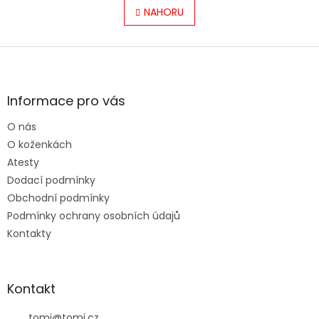
á
l
NAHORU
n
á
k
o
d
v
Z
a
á
c
á
n
í
p
í
p
a
Informace pro vás
r
t
v
O nás
í
k
O koženkách
y
v
Atesty
ý
Dodací podmínky
p
Obchodní podmínky
i
s
Podmínky ochrany osobních údajů
u
Kontakty
Kontakt
tomi
@
tomi.cz