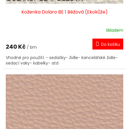
Koženka Dolaro BE 1 Béžová (Ekokůže)
Skladem
Do košíku
240 Kč
/ bm
Vhodné pro použití: - sedačky- židle- kancelářské židle-
sedací vaky- kabelky- atd