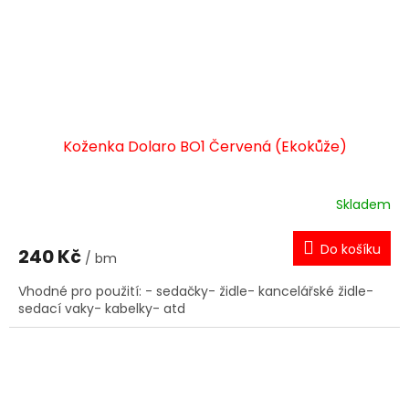
Koženka Dolaro BO1 Červená (Ekokůže)
Skladem
Do košíku
240 Kč
/ bm
Vhodné pro použití: - sedačky- židle- kancelářské židle-
sedací vaky- kabelky- atd