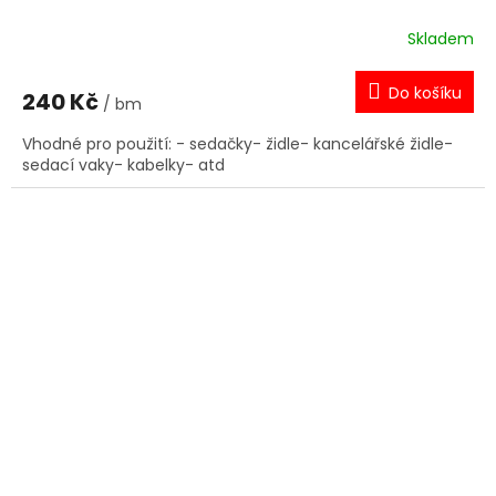
Skladem
Do košíku
240 Kč
/ bm
Vhodné pro použití: - sedačky- židle- kancelářské židle-
sedací vaky- kabelky- atd