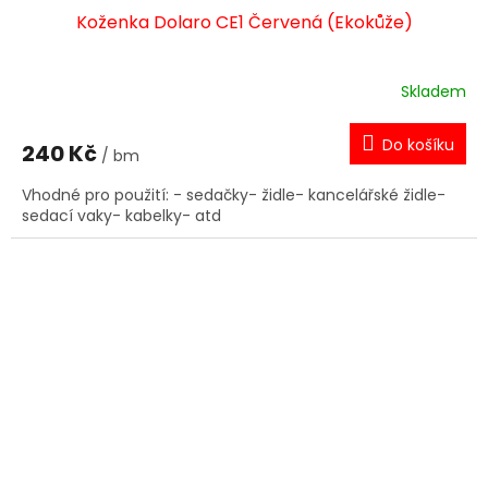
Koženka Dolaro CE1 Červená (Ekokůže)
Skladem
Do košíku
240 Kč
/ bm
Vhodné pro použití: - sedačky- židle- kancelářské židle-
sedací vaky- kabelky- atd