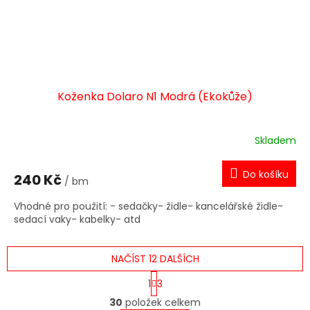
Koženka Dolaro N1 Modrá (Ekokůže)
Skladem
Do košíku
240 Kč
/ bm
Vhodné pro použití: - sedačky- židle- kancelářské židle-
sedací vaky- kabelky- atd
NAČÍST 12 DALŠÍCH
S
1
3
t
O
r
30
položek celkem
v