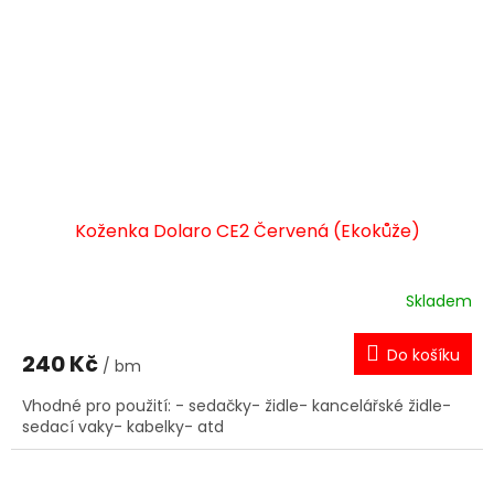
Koženka Dolaro CE2 Červená (Ekokůže)
Skladem
Do košíku
240 Kč
/ bm
Vhodné pro použití: - sedačky- židle- kancelářské židle-
sedací vaky- kabelky- atd