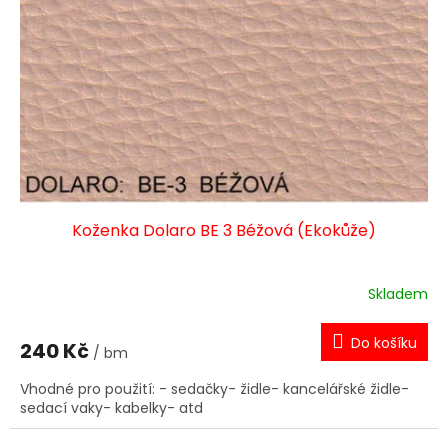
Koženka Dolaro BE 3 Béžová (Ekokůže)
Skladem
Do košíku
240 Kč
/ bm
Vhodné pro použití: - sedačky- židle- kancelářské židle-
sedací vaky- kabelky- atd