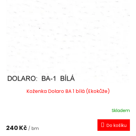
r
ů
o
d
u
k
t
ů
Koženka Dolaro BA 1 bílá (Ekokůže)
Skladem
Do košíku
240 Kč
/ bm