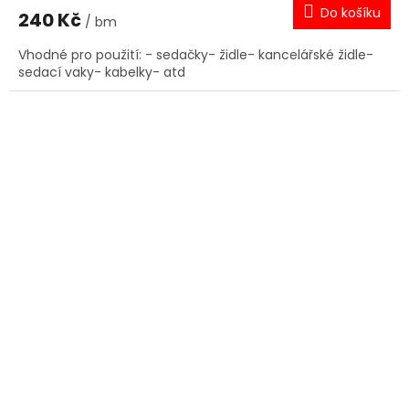
Do košíku
240 Kč
/ bm
Vhodné pro použití: - sedačky- židle- kancelářské židle-
sedací vaky- kabelky- atd