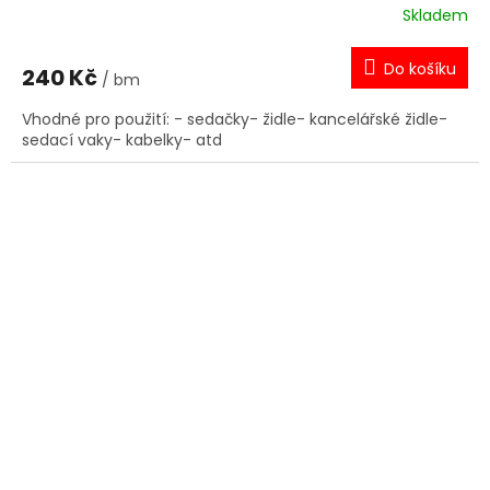
Skladem
Do košíku
240 Kč
/ bm
Vhodné pro použití: - sedačky- židle- kancelářské židle-
sedací vaky- kabelky- atd