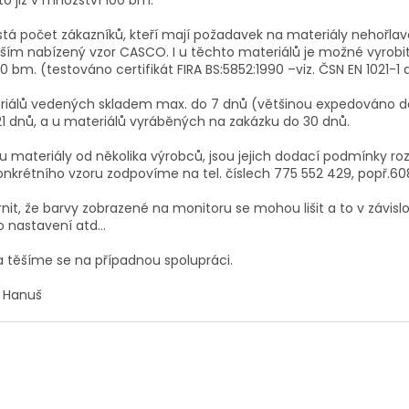
tá počet zákazníků, kteří mají požadavek na materiály nehořlavé 
ším nabízený vzor CASCO. I u těchto materiálů je možné vyrobit
 bm. (testováno certifikát FIRA BS:5852:1990 –viz. ČSN EN 1021-1 
eriálů vedených skladem max. do 7 dnů (většinou expedováno d
21 dnů, a u materiálů vyráběných na zakázku do 30 dnů.
ou materiály od několika výrobců, jsou jejich dodací podmínky ro
konkrétního vzoru zodpovíme na tel. číslech 775 552 429, popř.60
t, že barvy zobrazené na monitoru se mohou lišit a to v závislos
o nastavení atd...
 těšíme se na případnou spolupráci.
 Hanuš