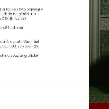
a tak se i tyto objevují v
 odstín na zakázku, ale
a ČSN EN 1021-2)
o 48 hodin od
zdílné, a proto Vám rádi
8 365 683, 775 552 425.
ti na použité grafické