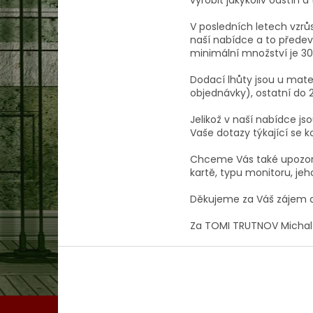
V posledních letech vzrůs
naší nabídce a to předev
minimální množství je 300
Dodací lhůty jsou u mat
objednávky), ostatní do 
Jelikož v naší nabídce js
Vaše dotazy týkající se 
Chceme Vás také upozorni
kartě, typu monitoru, jeh
Děkujeme za Váš zájem a
Za TOMI TRUTNOV Michal
Z
á
p
a