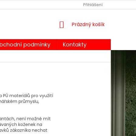
OBCHODNÍ PODMÍNKY
PODMÍNKY OCHRANY OSOBNÍCH ÚDA
Přihlášení
NÁKUPNÍ
Prázdný košík
KOŠÍK
bchodní podmínky
Kontakty
a PÚ materiálů pro využití
vinářském průmyslu,
iantách, není možné mít
dávaných koženek na
davků zákazníka nechat