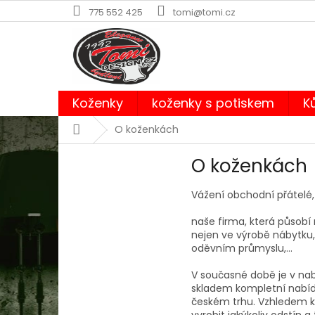
Přejít
775 552 425
tomi@tomi.cz
na
obsah
Koženky
koženky s potiskem
K
Domů
O koženkách
O koženkách
Vážení obchodní přátelé,
naše firma, která působí 
nejen ve výrobě nábytku, 
oděvním průmyslu,…
V současné době je v na
skladem kompletní nabíd
českém trhu. Vzhledem k
vyrobit jakýkoliv odstín a