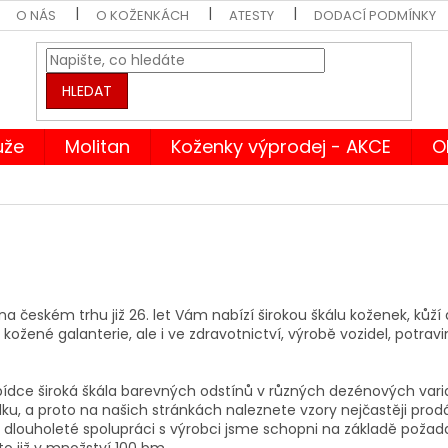
O NÁS
O KOŽENKÁCH
ATESTY
DODACÍ PODMÍNKY
HLEDAT
ůže
Molitan
Koženky výprodej - AKCE
O
na českém trhu již 26. let Vám nabízí širokou škálu koženek, kůží 
kožené galanterie, ale i ve zdravotnictví, výrobě vozidel, potra
bídce široká škála barevných odstínů v různých dezénových var
ku, a proto na našich stránkách naleznete vzory nejčastěji pro
 dlouholeté spolupráci s výrobci jsme schopni na základě poža
 to již v množství 100 bm.