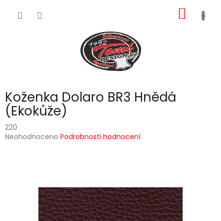
Přejít
NÁKUP
na
obsah
KOŠÍK
Koženka Dolaro BR3 Hnědá
(Ekokůže)
220
Průměrné
Neohodnoceno
Podrobnosti hodnocení
hodnocení
produktu
je
0,0
z
5
hvězdiček.