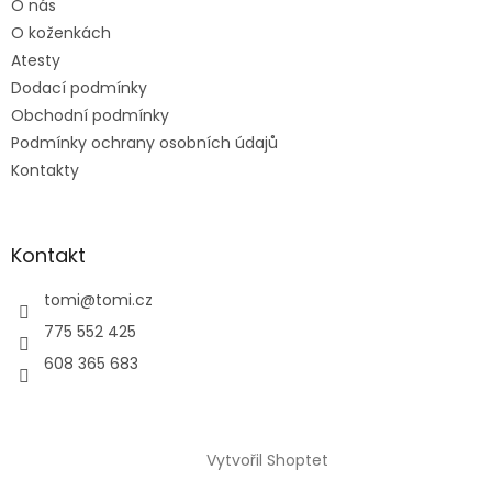
O nás
í
O koženkách
Atesty
Dodací podmínky
Obchodní podmínky
Podmínky ochrany osobních údajů
Kontakty
Kontakt
tomi
@
tomi.cz
775 552 425
608 365 683
Vytvořil Shoptet