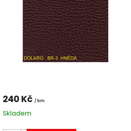
240 Kč
/ bm
Měrná
Skladem
cena: