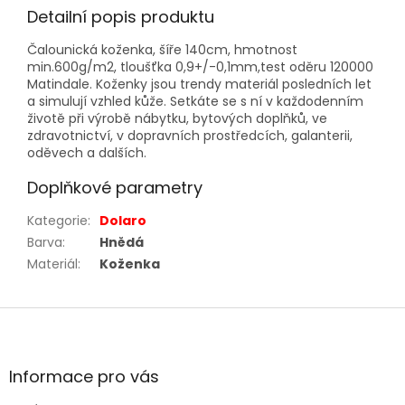
Detailní popis produktu
Čalounická koženka, šíře 140cm, hmotnost
min.600g/m2, tloušťka 0,9+/-0,1mm,test oděru 120000
Matindale. Koženky jsou trendy materiál posledních let
a simulují vzhled kůže. Setkáte se s ní v každodenním
životě při výrobě nábytku, bytových doplňků, ve
zdravotnictví, v dopravních prostředcích, galanterii,
oděvech a dalších.
Doplňkové parametry
Kategorie
:
Dolaro
Barva
:
Hnědá
Materiál
:
Koženka
Z
á
p
a
Informace pro vás
t