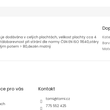
Dop
,je dodávána v celých plachtách, velikost plachty cca 4
Kate
lobarevnost při stírání dle normy ČSN EN ISO 11640,otěry
Bar
ělým potem > 80,dezén matný
Mate
ce pro vás
Kontakt
tomi
@
tomi.cz
ách
775 552 425