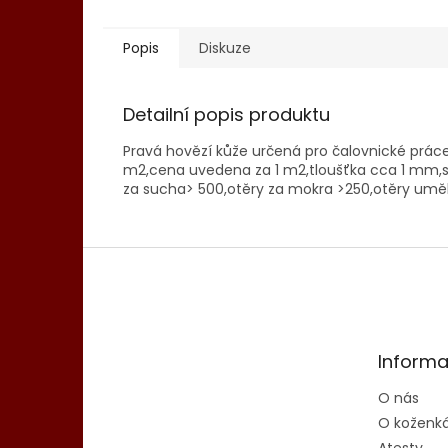
Popis
Diskuze
Detailní popis produktu
Pravá hovězí kůže určená pro čalovnické práce
m2,cena uvedena za 1 m2,tloušťka cca 1 mm,stá
za sucha> 500,otěry za mokra >250,otěry um
Z
á
p
a
t
Informa
í
O nás
O koženk