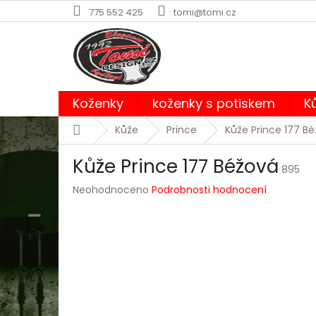
Přejít
775 552 425
tomi@tomi.cz
na
obsah
Koženky
koženky s potiskem
K
Domů
Kůže
Prince
Kůže Prince 177 B
Kůže Prince 177 Béžová
895
Průměrné
Neohodnoceno
Podrobnosti hodnocení
hodnocení
produktu
je
0,0
z
5
hvězdiček.