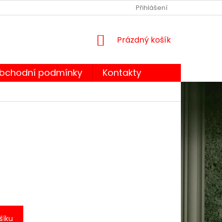
OBCHODNÍ PODMÍNKY
PODMÍNKY OCHRANY OSOBNÍCH ÚDA
Přihlášení
NÁKUPNÍ
Prázdný košík
KOŠÍK
bchodní podmínky
Kontakty
šíku