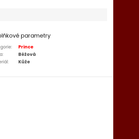
lňkové parametry
gorie
:
Prince
va
:
Béžová
riál
:
Kůže