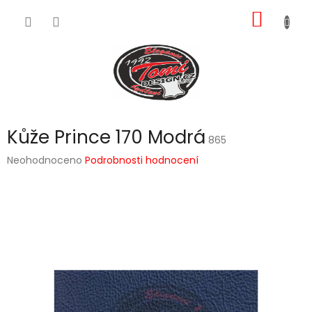
Přejít
NÁKUP
na
obsah
KOŠÍK
Kůže Prince 170 Modrá
865
Průměrné
Neohodnoceno
Podrobnosti hodnocení
hodnocení
produktu
je
0,0
z
5
hvězdiček.