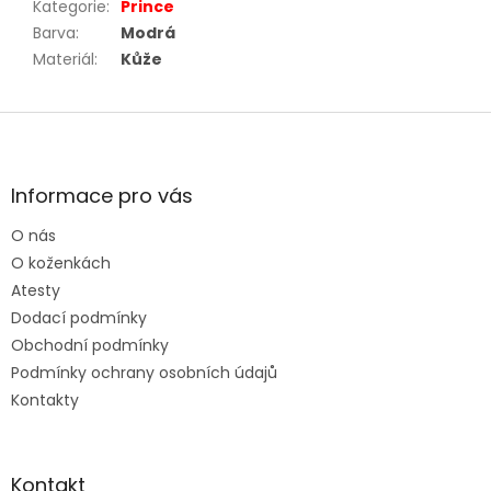
Kategorie
:
Prince
Barva
:
Modrá
Materiál
:
Kůže
Z
á
p
a
Informace pro vás
t
O nás
í
O koženkách
Atesty
Dodací podmínky
Obchodní podmínky
Podmínky ochrany osobních údajů
Kontakty
Kontakt