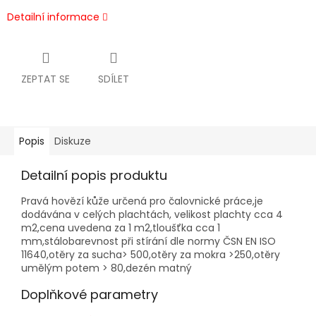
Detailní informace
ZEPTAT SE
SDÍLET
Popis
Diskuze
Detailní popis produktu
Pravá hovězí kůže určená pro čalovnické práce,je
dodávána v celých plachtách, velikost plachty cca 4
m2,cena uvedena za 1 m2,tloušťka cca 1
mm,stálobarevnost při stírání dle normy ČSN EN ISO
11640,otěry za sucha> 500,otěry za mokra >250,otěry
umělým potem > 80,dezén matný
Doplňkové parametry