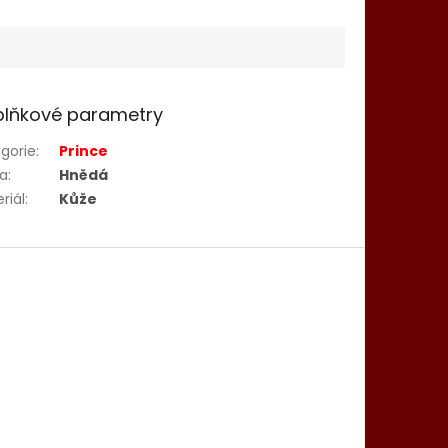
lňkové parametry
gorie
:
Prince
va
:
Hnědá
riál
:
Kůže