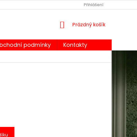
OBCHODNÍ PODMÍNKY
PODMÍNKY OCHRANY OSOBNÍCH ÚDA
Přihlášení
NÁKUPNÍ
Prázdný košík
KOŠÍK
bchodní podmínky
Kontakty
šíku