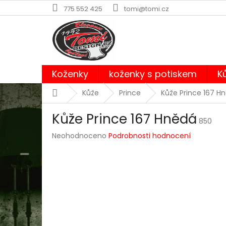
Přejít
775 552 425
tomi@tomi.cz
na
obsah
Koženky
koženky s potiskem
K
Domů
Kůže
Prince
Kůže Prince 167 H
Kůže Prince 167 Hnědá
850
Průměrné
Neohodnoceno
Podrobnosti hodnocení
hodnocení
produktu
je
0,0
z
5
hvězdiček.