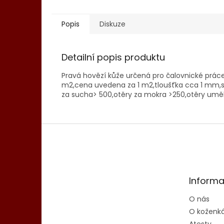
Popis
Diskuze
Detailní popis produktu
Pravá hovězí kůže určená pro čalovnické práce
m2,cena uvedena za 1 m2,tloušťka cca 1 mm,stá
za sucha> 500,otěry za mokra >250,otěry um
Z
á
p
a
t
Informa
í
O nás
O koženk