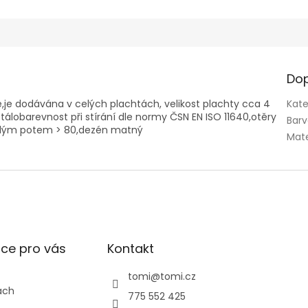
Dop
,je dodávána v celých plachtách, velikost plachty cca 4
Kate
lobarevnost při stírání dle normy ČSN EN ISO 11640,otěry
Bar
ělým potem > 80,dezén matný
Mate
ce pro vás
Kontakt
tomi
@
tomi.cz
ách
775 552 425