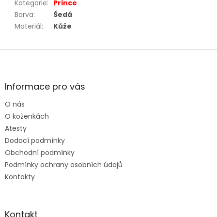
Kategorie
:
Prince
Barva
:
Šedá
Materiál
:
Kůže
Z
á
p
a
Informace pro vás
t
O nás
í
O koženkách
Atesty
Dodací podmínky
Obchodní podmínky
Podmínky ochrany osobních údajů
Kontakty
Kontakt