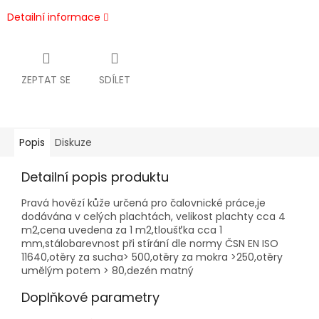
Detailní informace
ZEPTAT SE
SDÍLET
Popis
Diskuze
Detailní popis produktu
Pravá hovězí kůže určená pro čalovnické práce,je
dodávána v celých plachtách, velikost plachty cca 4
m2,cena uvedena za 1 m2,tloušťka cca 1
mm,stálobarevnost při stírání dle normy ČSN EN ISO
11640,otěry za sucha> 500,otěry za mokra >250,otěry
umělým potem > 80,dezén matný
Doplňkové parametry