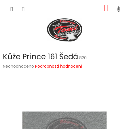
Přejít
NÁKUP
na
obsah
KOŠÍK
Kůže Prince 161 Šedá
820
Průměrné
Neohodnoceno
Podrobnosti hodnocení
hodnocení
produktu
je
0,0
z
5
hvězdiček.