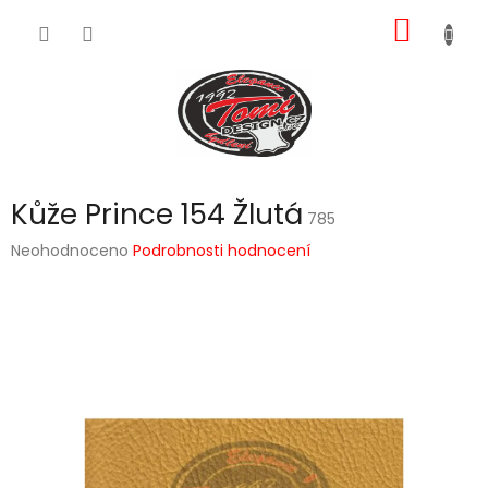
Přejít
NÁKUP
na
obsah
KOŠÍK
Kůže Prince 154 Žlutá
785
Průměrné
Neohodnoceno
Podrobnosti hodnocení
hodnocení
produktu
je
0,0
z
5
hvězdiček.