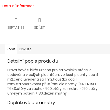
Detailní informace
ZEPTAT SE
SDÍLET
Popis
Diskuze
Detailní popis produktu
Pravá hovězí kůže určená pro čalovnické práce,je
dodávána v celých plachtách, velikost plachty cca 4
m2,cena uvedena za 1 m2,tloušťka cca 1
mm,stálobarevnost při stírání dle normy ČSN EN ISO
11640,otěry za sucha> 500,otěry za mokra >250,otěry
umělým potem > 80,dezén matný
Doplňkové parametry