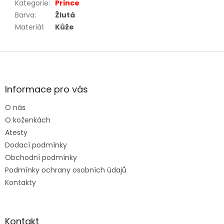
Kategorie
:
Prince
Barva
:
Žlutá
Materiál
:
Kůže
Z
á
p
a
Informace pro vás
t
O nás
í
O koženkách
Atesty
Dodací podmínky
Obchodní podmínky
Podmínky ochrany osobních údajů
Kontakty
Kontakt