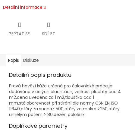
Detailní informace
ZEPTAT SE
SDÍLET
Popis
Diskuze
Detailní popis produktu
Pravá hovězí kůže určená pro čalovnické práce,je
dodávána v celých plachtách, velikost plachty cca 4
m2,cena uvedena za 1 m2,tloušťka cca 1
mm,stálobarevnost při stírání dle normy ČSN EN ISO
11640,otěry za sucha> 500,otěry za mokra >250,otěry
umělým potem > 80,dezén pololesk
Doplňkové parametry