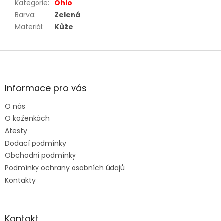
Kategorie
:
Ohio
Barva
:
Zelená
Materiál
:
Kůže
Z
á
p
a
Informace pro vás
t
O nás
í
O koženkách
Atesty
Dodací podmínky
Obchodní podmínky
Podmínky ochrany osobních údajů
Kontakty
Kontakt