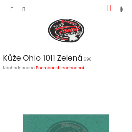
Přejít
NÁKUP
na
obsah
KOŠÍK
Kůže Ohio 1011 Zelená
690
Průměrné
Neohodnoceno
Podrobnosti hodnocení
hodnocení
produktu
je
0,0
z
5
hvězdiček.