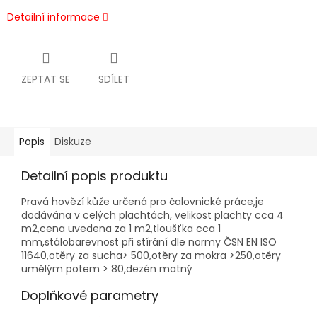
Detailní informace
ZEPTAT SE
SDÍLET
Popis
Diskuze
Detailní popis produktu
Pravá hovězí kůže určená pro čalovnické práce,je
dodávána v celých plachtách, velikost plachty cca 4
m2,cena uvedena za 1 m2,tloušťka cca 1
mm,stálobarevnost při stírání dle normy ČSN EN ISO
11640,otěry za sucha> 500,otěry za mokra >250,otěry
umělým potem > 80,dezén matný
Doplňkové parametry