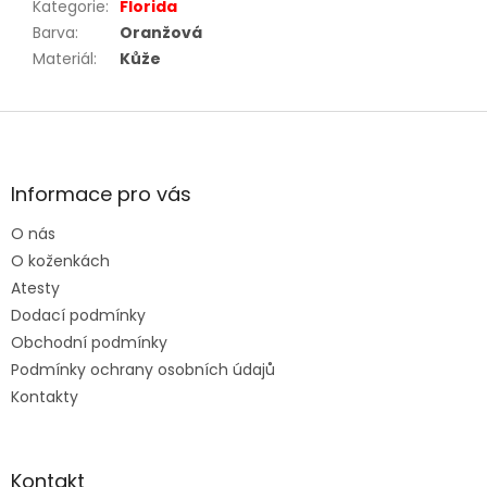
Kategorie
:
Florida
Barva
:
Oranžová
Materiál
:
Kůže
Z
á
p
a
Informace pro vás
t
O nás
í
O koženkách
Atesty
Dodací podmínky
Obchodní podmínky
Podmínky ochrany osobních údajů
Kontakty
Kontakt