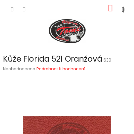
Přejít
NÁKUP
na
obsah
KOŠÍK
Kůže Florida 521 Oranžová
630
Průměrné
Neohodnoceno
Podrobnosti hodnocení
hodnocení
produktu
je
0,0
z
5
hvězdiček.