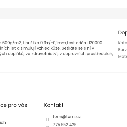
Dop
n.600g/m2, tloušťka 0,9+/-0,1mm,test oděru 120000
Kate
ích let a simulují vzhled kůže. Setkáte se s ní v
Bar
ch doplňků, ve zdravotnictví, v dopravních prostředcích,
Mate
ce pro vás
Kontakt
tomi
@
tomi.cz
ách
775 552 425