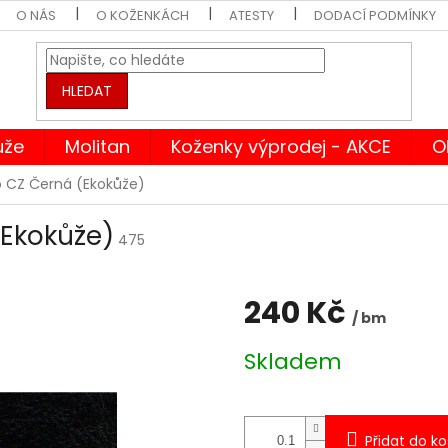
O NÁS
O KOŽENKÁCH
ATESTY
DODACÍ PODMÍNKY
HLEDAT
ůže
Molitan
Koženky výprodej - AKCE
O
 CZ Černá (Ekokůže)
Ekokůže)
475
240 Kč
/ bm
Měrná
Skladem
cena:
Přidat do ko