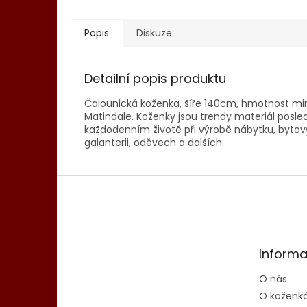
Popis
Diskuze
Detailní popis produktu
Čalounická koženka, šíře 140cm, hmotnost mi
Matindale. Koženky jsou trendy materiál posledn
každodenním životě při výrobě nábytku, bytový
galanterii, oděvech a dalších.
Z
á
p
a
t
Informa
í
O nás
O koženk