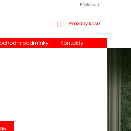
OBCHODNÍ PODMÍNKY
PODMÍNKY OCHRANY OSOBNÍCH ÚDA
Přihlášení
NÁKUPNÍ
Prázdný košík
KOŠÍK
bchodní podmínky
Kontakty
šíku