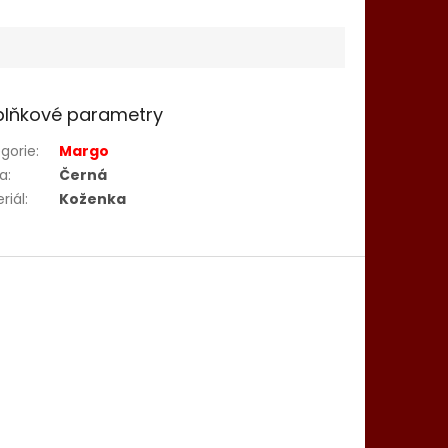
lňkové parametry
gorie
:
Margo
va
:
Černá
riál
:
Koženka