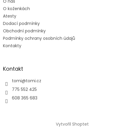
O nás
í
O koženkách
Atesty
Dodací podmínky
Obchodní podmínky
Podmínky ochrany osobních údajů
Kontakty
Kontakt
tomi
@
tomi.cz
775 552 425
608 365 683
Vytvořil Shoptet