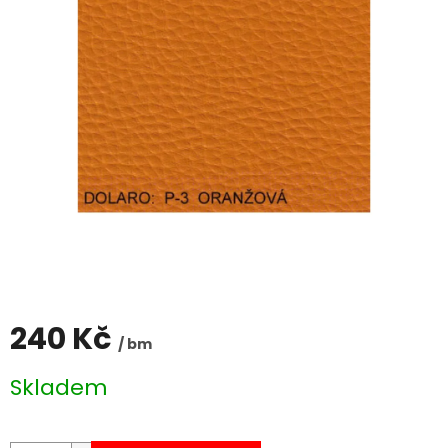
240 Kč
/ bm
Měrná
Skladem
cena: