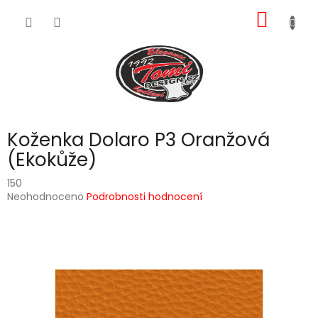
Přejít
NÁKUP
na
obsah
KOŠÍK
Koženka Dolaro P3 Oranžová
(Ekokůže)
150
Průměrné
Neohodnoceno
Podrobnosti hodnocení
hodnocení
produktu
je
0,0
z
5
hvězdiček.