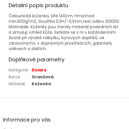
Detailní popis produktu
Čalounická koženka, šíře 140cm, hmotnost
min.600g/m2, tloušťka 0,9+/-0,1mm,test oděru 120000
Matindale. Koženky jsou trendy materiál posledních let
a simulují vzhled kůže. Setkáte se s ní v každodenním
životě při výrobě nábytku, bytových doplňků, ve
zdravotnictví, v dopravních prostředcích, galanterii,
oděvech a dalších.
Doplňkové parametry
Kategorie
:
Dolaro
Barva
:
Oranžová
Materiál
:
Koženka
Z
á
p
a
Informace pro vás
t